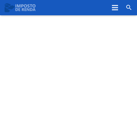
Home
Restituição IR
Declaração IRPF
Dedução
Isenção
Cálculo
Blog
Ver +