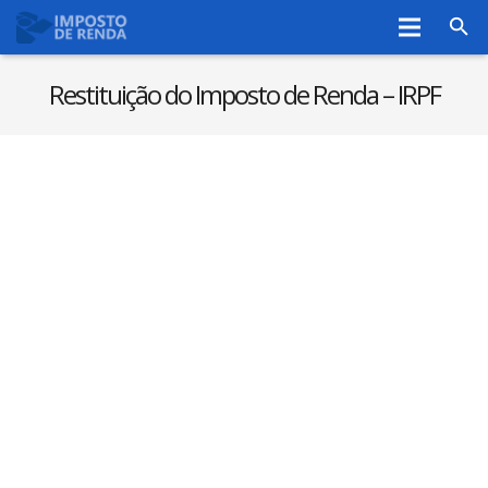
Home
Restituição do Imposto de Renda – IRPF
Restituição IR
Declaração IRPF
Dedução
Isenção
Cálculo
Blog
Ver +