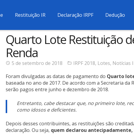
e
Restituição IR
Declaração IRPF
Dedução
Quarto Lote Restituição 
Renda
5 de setembro de 2018
IRPF 2018
,
Lotes
,
Notícias 
Foram divulgadas as datas de pagamento do
Quarto lot
baseada no ano de 2017. De acordo com a Secretaria da Rec
serão pagos entre junho e dezembro de 2018.
Entretanto, cabe destacar que, no primeiro lote, re
como idosos e deficientes.
Depois desses contribuintes, as restituições são credita
declaração. Ou seja,
quem declarou antecipadamente, t