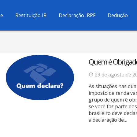
e
Restituição IR
Declaração IRPF
Dedução
Quem é Obrigado
29 de agosto de 2
As situações nas qua
imposto de renda var
grupo de quem é obr
se você faz parte dos
brasileiro deve decla
a declaração de…