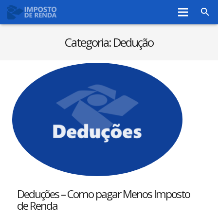
Home
Categoria:
Dedução
Restituição IR
Declaração IRPF
Dedução
Isenção
Cálculo
Blog
Ver +
Deduções – Como pagar Menos Imposto
de Renda